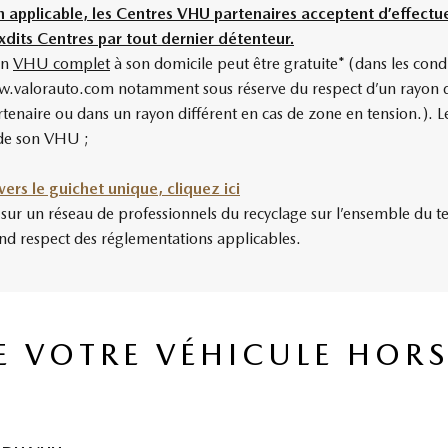
applicable, les Centres VHU partenaires acceptent d’effectue
its Centres par tout dernier détenteur.
on
VHU complet
à son domicile peut être gratuite* (dans les cond
 www.valorauto.com notamment sous réserve du respect d’un rayon d
enaire ou dans un rayon différent en cas de zone en tension.). L
 de son VHU ;
vers le guichet unique, cliquez ici
 un réseau de professionnels du recyclage sur l’ensemble du terri
and respect des réglementations applicables.
E VOTRE VÉHICULE HOR