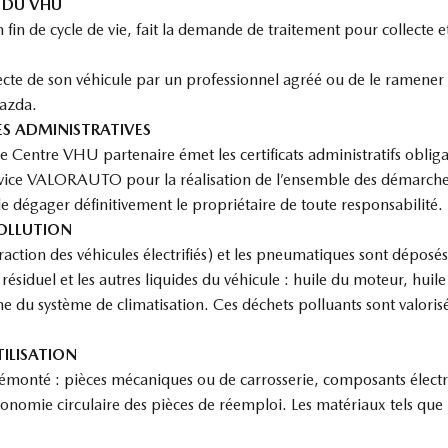
E DU VHU
 fin de cycle de vie, fait la demande de traitement pour collecte e
ollecte de son véhicule par un professionnel agréé ou de le ramen
azda.
ES ADMINISTRATIVES
, le Centre VHU partenaire émet les certificats administratifs oblig
vice VALORAUTO pour la réalisation de l’ensemble des démarches 
e dégager définitivement le propriétaire de toute responsabilité.
POLLUTION
traction des véhicules électrifiés) et les pneumatiques sont déposés
résiduel et les autres liquides du véhicule : huile du moteur, huile
ne du système de climatisation. Ces déchets polluants sont valorisés
ILISATION
démonté : pièces mécaniques ou de carrosserie, composants électri
économie circulaire des pièces de réemploi. Les matériaux tels que 